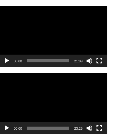
Video
oynatıcı
00:00
21:09
Video
oynatıcı
00:00
23:25