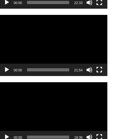
00:00
22:33
Video
oynatıcı
00:00
21:54
Video
oynatıcı
00:00
19:36