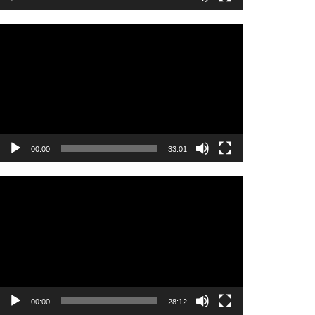
Video
oynatıcı
00:00
33:01
Video
oynatıcı
00:00
28:12