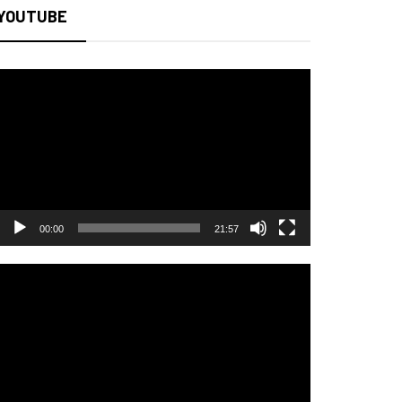
YOUTUBE
Video
oynatıcı
00:00
21:57
Video
oynatıcı