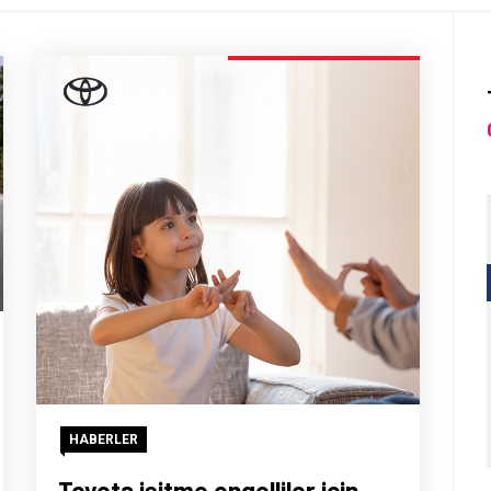
HABERLER
Toyota işitme engelliler için