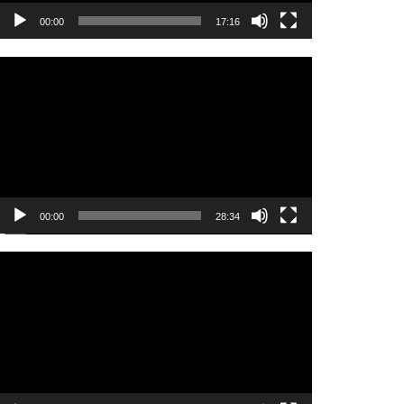
00:00
17:16
Video
oynatıcı
00:00
28:34
Video
oynatıcı