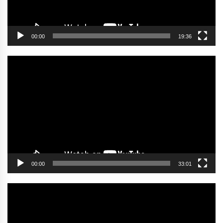
00:00
19:36
Video
oynatıcı
00:00
33:01
Video
oynatıcı