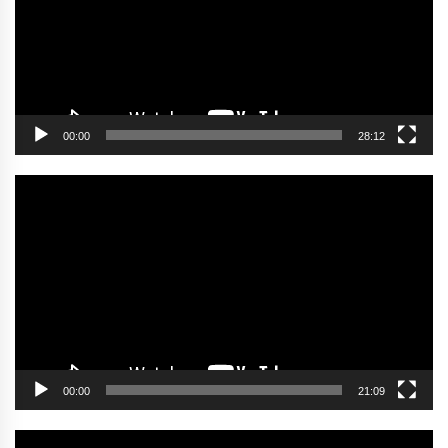
00:00
28:12
Video
oynatıcı
00:00
21:09
Video