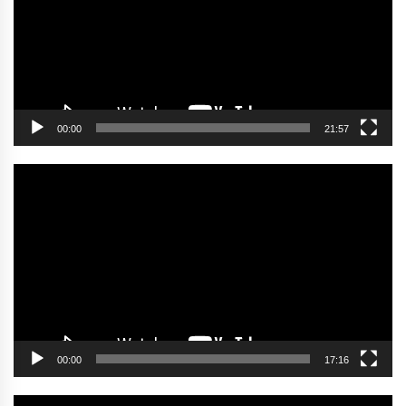
00:00
21:57
Video
oynatıcı
00:00
17:16