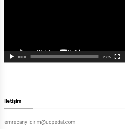
oynatıcı
00:00
23:25
Iletişim
emrecanyildirim@ucpedal.com