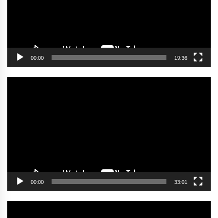
00:00
19:36
Video
oynatıcı
00:00
33:01
Video