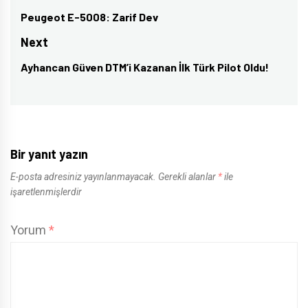
gezinmesi
Peugeot E-5008: Zarif Dev
Previous
post:
Next
Ayhancan Güven DTM’i Kazanan İlk Türk Pilot Oldu!
Next
post:
Bir yanıt yazın
E-posta adresiniz yayınlanmayacak.
Gerekli alanlar
*
ile
işaretlenmişlerdir
Yorum
*