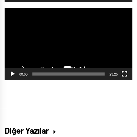
Video
oynatıcı
00:00
23:25
Diğer Yazılar