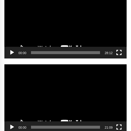
oynatıcı
00:00
28:12
Video
oynatıcı
00:00
21:09