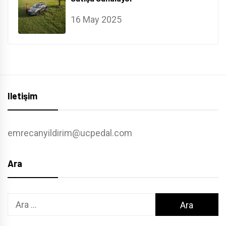
16 May 2025
Iletişim
emrecanyildirim@ucpedal.com
Ara
Arama: