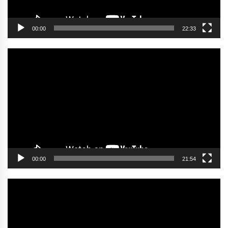
00:00
22:33
Video
oynatıcı
00:00
21:54
Video
oynatıcı