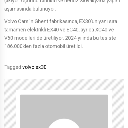
çıkıyor. Üçüncü fabrika ise henüz Slovakya’da yapım
aşamasında bulunuyor.
Volvo Cars’ın Ghent fabrikasında, EX30’un yanı sıra
tamamen elektrikli EX40 ve EC40, ayrıca XC40 ve
V60 modelleri de üretiliyor. 2024 yılında bu tesiste
186.000’den fazla otomobil üretildi.
Tagged
volvo ex30