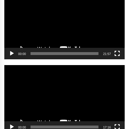
oynatıcı
00:00
21:57
Video
oynatıcı
00:00
17:16