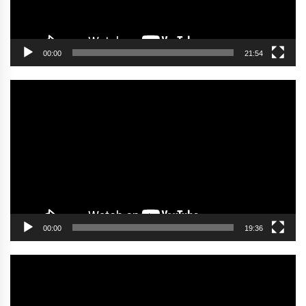
00:00
21:54
Video
oynatıcı
00:00
19:36
Video
oynatıcı