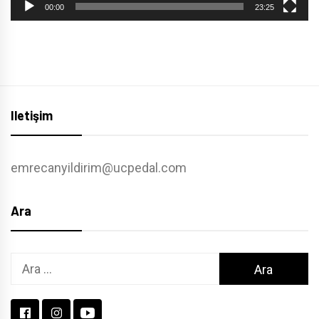
00:00
23:25
Iletişim
emrecanyildirim@ucpedal.com
Ara
Arama: