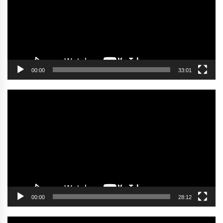
00:00
33:01
Video
oynatıcı
00:00
28:12