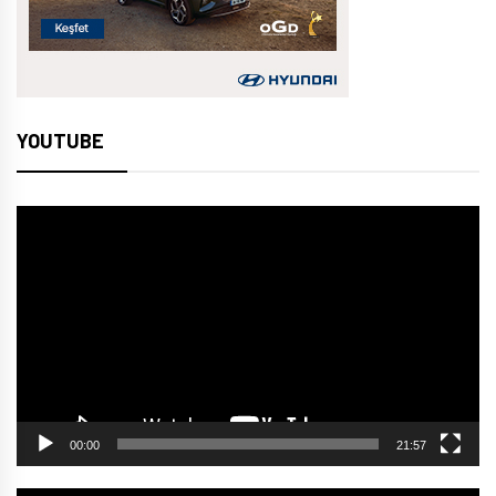
YOUTUBE
Video
oynatıcı
00:00
21:57