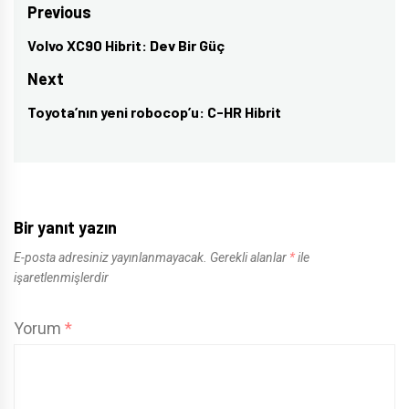
Yazı
Previous
gezinmesi
Volvo XC90 Hibrit: Dev Bir Güç
Previous
post:
Next
Toyota’nın yeni robocop’u: C-HR Hibrit
Next
post:
Bir yanıt yazın
E-posta adresiniz yayınlanmayacak.
Gerekli alanlar
*
ile
işaretlenmişlerdir
Yorum
*