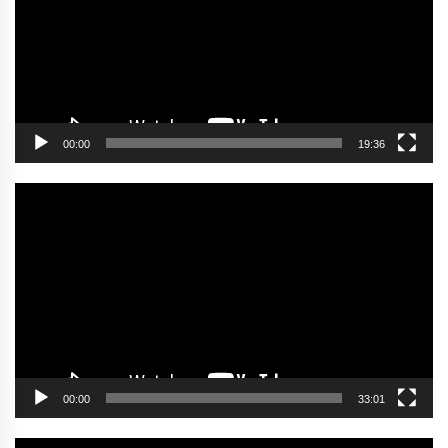
00:00
19:36
Video
oynatıcı
00:00
33:01