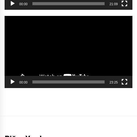
00:00
21:09
Video
oynatıcı
00:00
23:25