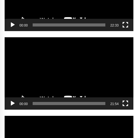
00:00
22:33
Video
oynatıcı
00:00
21:54
Video
oynatıcı