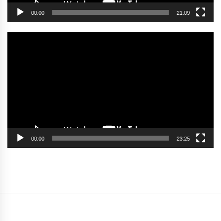
00:00
21:09
Video
oynatıcı
00:00
23:25