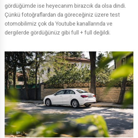
gördüğümde ise heyecanım birazcık da olsa dindi.
Çünkü fotoğraflardan da göreceğiniz üzere test
otomobilimiz çok da Youtube kanallarında ve
dergilerde gördüğünüz gibi full + full değildi.