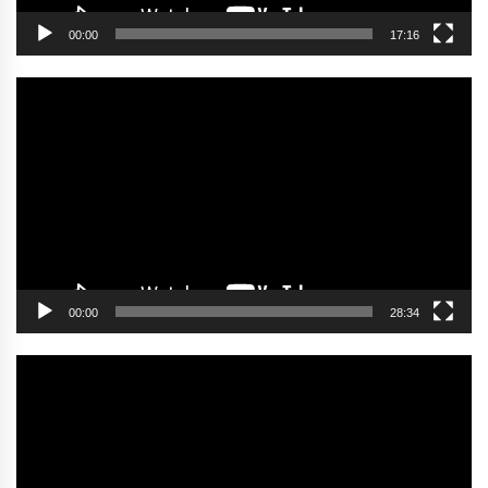
00:00
17:16
Video
oynatıcı
00:00
28:34
Video
oynatıcı