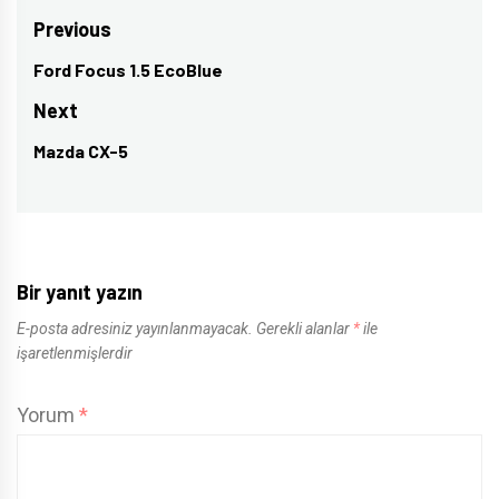
Yazı
Previous
gezinmesi
Ford Focus 1.5 EcoBlue
Previous
post:
Next
Mazda CX-5
Next
post:
Bir yanıt yazın
E-posta adresiniz yayınlanmayacak.
Gerekli alanlar
*
ile
işaretlenmişlerdir
Yorum
*