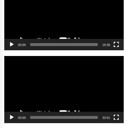
00:00
19:36
Video
oynatıcı
00:00
33:01